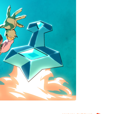
בממלכה
הקסומה
(מעודכן
ל-
2026
עובד!)"