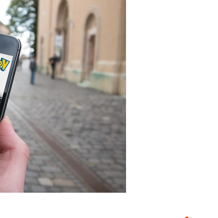
למחשב
2:
עוד
משחקים
מרובי
משתתפים"