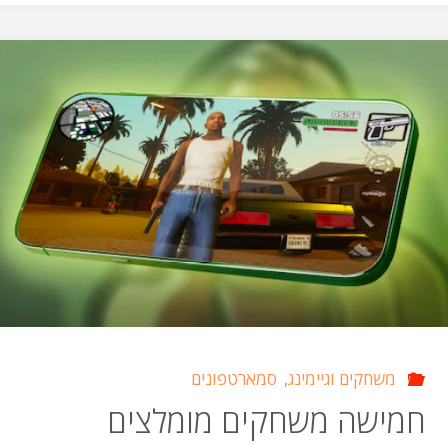
להתקנת
פורטנייט
על
מחשב
או
טלפון"
משחקים וגיימינג
,
סמארטפונים
חמישה משחקים מומלצים