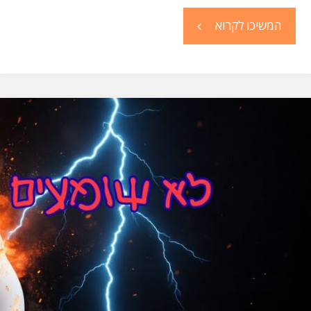
"למה
המשיכו לקרוא
היום
הרבה
יותר
קשה
למצוא
מחשב
גיימינג
זול?