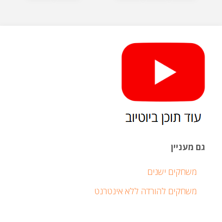
Posts
חדש
pagination
my
bug:
סקירה
מהירה
גם מעניין
והשוואה
משחקים ישנים
ל-
משחקים להורדה ללא אינטרנט
KSP"