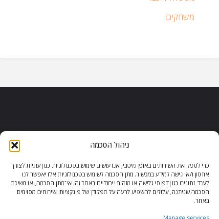
משחקים
ניהול הסכמה
כדי לספק את השירותים באופן מיטבי, אנו עושים שימוש בטכנולוגיות כגון עוגיות לצורך
הצהרת נגישות
|
משחקי וורדל
|
אחסון ו/או גישה למידע במכשיר. מתן הסכמה לשימוש בטכנולוגיות אלו יאפשר לנו
לעבד נתונים כגון דפוסי גלישה או מזהים ייחודיים באתר זה. אי־מתן הסכמה, או משיכת
הורדות משחקים
|
משחקים בזול
|
הסכמה שניתנה, עלולים להשפיע לרעה על תפקודן של פונקציות ושירותים מסוימים
משחקי פלאש
|
באתר.
מדיניות פרטיות לאחסון עוגיות (ישראל)
Manage services