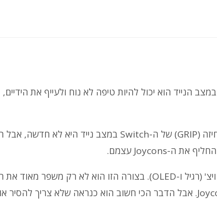
קים בו במצב הנייד הוא יכול להיות טיפה לא נוח ולעייף את הידיים,
תעשיית המוצרים שהמטרה שלהם היא לשפר את האחיזה (GRIP) של ה-Switch במצב נייד היא לא חדשה, אבל
מדובר ב-Grip בלבד, אבל כזה שמתלבש על כל הסוויצ' (רגיל ו-OLED). בצורה הזו הוא לא רק משפר 
אלא גם מאפשר לכם להנות מכל היתרונות של ה-Joycons. אבל הדבר הכי חשוב הוא כנראה שלא צריך להסיר 