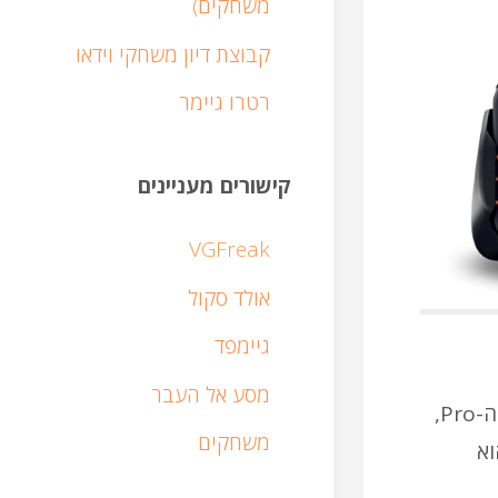
משחקים)
קבוצת דיון משחקי וידאו
רטרו גיימר
קישורים מעניינים
VGFreak
אולד סקול
גיימפד
מסע אל העבר
החיסרון הברור הוא שלא ניתן לשלוף את ה-Joycons בלי להסיר את כל ה-Grip, כך שאם אין לכם שלט נוסף כמו ה-Pro,
משחקים
מו של 8bitdo), ה ZenGrip Ronin הוא