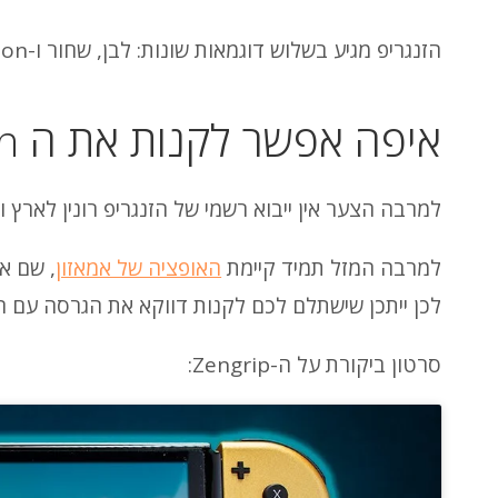
הזנגריפ מגיע בשלוש דוגמאות שונות: לבן, שחור ו-Mythic Edition (שלוקח השראה קלה מ-TOTK).
איפה אפשר לקנות את ה ZenGrip Ronin בישראל?
למרבה הצער אין ייבוא רשמי של הזנגריפ רונין לאר
למרבה המזל תמיד קיימת
האופציה של אמאזון
, שם א
לכן ייתכן שישתלם לכם לקנות דווקא את הגרסה עם ה
סרטון ביקורת על ה-Zengrip: