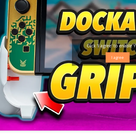
Click 'I agree' to enable
I agree