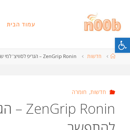
לגו
תוכן
עמוד הבית
פתח סרגל נגישות
עמוד
חדשות
ZenGrip Ronin – הגריפ לסוויצ' למי שלא רוצה להתפשר
ראשי
חדשות
,
חומרה
p Ronin
להתפשר