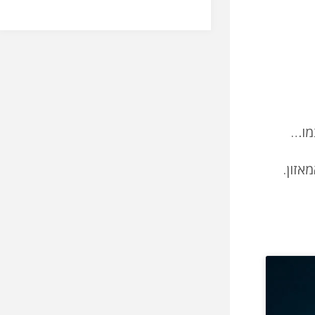
מו…
אזון.