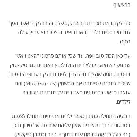
הראשון).
כדי לקדם את מכירות המשחק, בשלב זה החלק הראשון הפך
לחינמי בסטים בלבד (באנדרואיד ו- iOS הוא עדיין עולה
כסף).
עד כאן הכול טוב ויפה, עד שכל אותם סרטוני "האגי וואגי"
שממש לא מיועדים לילדים החלו לצוץ באתרים כמו טיק-טוק
ויו-טיוב. ממה שהצלחתי להבין, לפחות חלק מערוצי היו-טיוב
שייכים לחברה שפיתחה את המשחק (Mob Games) והם
עוצבו מראש כסרטונים פארודיים על תוכניות טלוויזיה
לילדים.
הבעיה התחילה כמובן כאשר ילדים אמיתיים התחילו לצפות
בסרטונים דרך מכשירים שאין עליהם שום סוג של סינון תוכן
(וזה כולל כנראה גם מודעות בתוך יו-טיוב וכמובן טיקטוק).