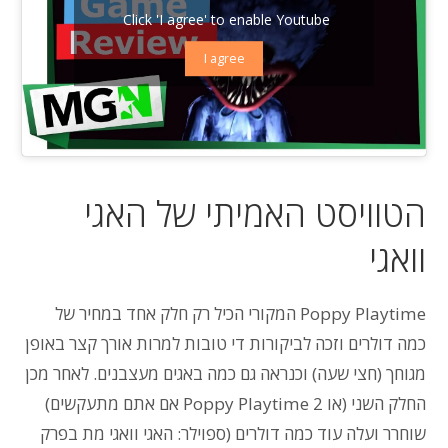
Click 'I agree' to enable Youtube
I agree
הטוויסט האמיתי של האגי
וואגי
Poppy Playtime המקורי הכיל רק חלק אחד במחיר של
כמה דולרים וזכה לביקורות די טובות למרות אורך קצר באופן
מגוחך (חצי שעה) וכנראה גם כמה באגים מעצבנים. לאחר מכן
החלק השני (או Poppy Playtime 2 אם אתם מתעקשים)
שוחרר ועלה עוד כמה דולרים (ספוילר: האגי וואגי מת בפרק