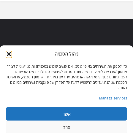
ניהול הסכמה
כדי לספק את השירותים באופן מיטבי, אנו עושים שימוש בטכנולוגיות כגון עוגיות לצורך
הצהרת נגישות
|
משחקי וורדל
|
אחסון ו/או גישה למידע במכשיר. מתן הסכמה לשימוש בטכנולוגיות אלו יאפשר לנו
לעבד נתונים כגון דפוסי גלישה או מזהים ייחודיים באתר זה. אי־מתן הסכמה, או משיכת
הורדות משחקים
|
משחקים בזול
|
הסכמה שניתנה, עלולים להשפיע לרעה על תפקודן של פונקציות ושירותים מסוימים
משחקי פלאש
|
באתר.
מדיניות פרטיות לאחסון עוגיות (ישראל)
Manage services
כל הזכויות שמורות - איתי ברנר - 2024
אשר
סרב