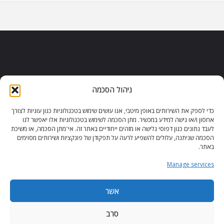
ניהול הסכמה
כדי לספק את השירותים באופן מיטבי, אנו עושים שימוש בטכנולוגיות כגון עוגיות לצורך
הצהרת נגישות
|
משחקי וורדל
|
אחסון ו/או גישה למידע במכשיר. מתן הסכמה לשימוש בטכנולוגיות אלו יאפשר לנו
לעבד נתונים כגון דפוסי גלישה או מזהים ייחודיים באתר זה. אי־מתן הסכמה, או משיכת
הורדות משחקים
|
משחקים בזול
|
הסכמה שניתנה, עלולים להשפיע לרעה על תפקודן של פונקציות ושירותים מסוימים
משחקי פלאש
|
באתר.
מדיניות פרטיות לאחסון עוגיות (ישראל)
Manage services
כל הזכויות שמורות - איתי ברנר - 2024
אשר
סרב