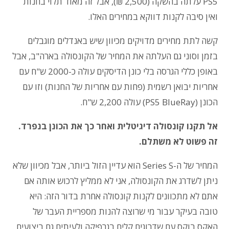
PS5 עלתה בהשקה (2,500 ₪), אבל זה מאוד תלוי בחנות
ואין סיבה לקנות דווקא במחירים האלו.
קשה לתת מחירים מדויקים מכיוון שיש באנדלים מוגבלים
בזמן וסוני גם העלתה את המחיר של הקונסולה בארה"ב, אבל
באופן כללי הגרסה בלי כונן הדיסקים עולה כ-2000 ש"ח עם
אחריות יבואן רשמית (פחות עם אחריות של החנות) וזו עם
הכונן (PS5 BlueRay) עולה 2,200 ש"ח.
אל תקנו קונסולה דיגיטלית ואחר כך את הכונן בנפרד.
זה פשוט לא משתלם.
המחיר של ה-Series S הוא עדיין הזול ביותר, אבל מכיוון שלא
ניתן לשדרג את הקונסולה, אני לא ממליץ לרכוש אותה אם
אתם לא מתכוונים לקנות קונסולה אחרת בדור הזה: היא
טובה בעיקר עבור מי שרוצה להנות מספריית העבר של
האקס בוקס עם שדרוגים קלים בגרפיקה ולעיתים גם ביצועים