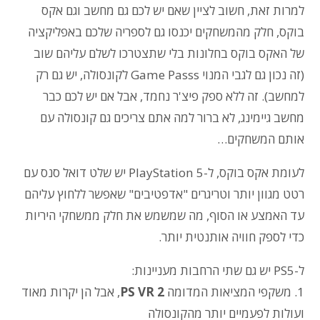
למרות זאת, חשוב לציין שאם יש לכם גם מחשב וגם אקס
בוקס, חלק מהמשחקים יכנסו גם לספריה שלכם באפליקציה
של האקס בוקס בחלונות בלי שתצטרכו לשלם עליהם שוב
(זה נכון גם לגבי המנוי Game Passs לקונסולה, יש גם רק
למחשב). זה ללא ספק פיצ'ר נחמד, אבל אם יש לכם כבר
מחשב גיימינג, לא ברור למה אתם צריכים גם קונסולה עם
אותם המשחקים…
לעומת אקס בוקס, ל-5 PlayStation יש שלט דואל סנס עם
רטט מגוון יותר וטריגרים "אדפטיבים" שאפשר ללחוץ עליהם
עד האמצע או הסוף, מה שמשמש את חלק ממשחקי היריות
כדי לספק חוויה אותנטית יותר.
ל-PS5 יש גם שתי הרחבות מעניינות:
1. משקפי המציאות המדומה
PS VR 2
, אבל הן יקרות מאוד
ועולות לפעמיים יותר מהקונסולה