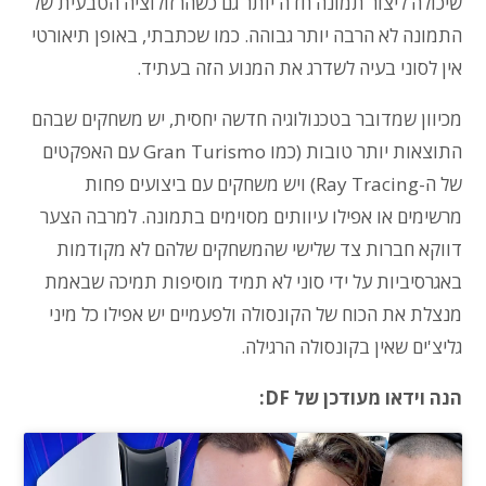
שיכולה ליצור תמונה חדה יותר גם כשהרזולוציה הטבעית של
התמונה לא הרבה יותר גבוהה. כמו שכתבתי, באופן תיאורטי
אין לסוני בעיה לשדרג את המנוע הזה בעתיד.
מכיוון שמדובר בטכנולוגיה חדשה יחסית, יש משחקים שבהם
התוצאות יותר טובות (כמו Gran Turismo עם האפקטים
של ה-Ray Tracing) ויש משחקים עם ביצועים פחות
מרשימים או אפילו עיוותים מסוימים בתמונה. למרבה הצער
דווקא חברות צד שלישי שהמשחקים שלהם לא מקודמות
באגרסיביות על ידי סוני לא תמיד מוסיפות תמיכה שבאמת
מנצלת את הכוח של הקונסולה ולפעמיים יש אפילו כל מיני
גליצ'ים שאין בקונסולה הרגילה.
הנה וידאו מעודכן של DF: