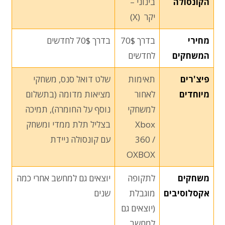
הקונסולה
בינוני –
יקר (X)
מחירי
בדרך 70$
בדרך 70$ לחדשים
המשחקים
לחדשים
פיצ'רים
תאימות
שלט דואל סנס, משחקי
מיוחדים
לאחור
מציאות מדומה (בתשלום
למשחקי
נוסף על החומרה), תמיכה
Xbox
בצליל תלת ממדי ומשחק
360 /
עם קונסולה ניידת
OXBOX
משחקים
לתקופה
יוצאים גם למחשב אחרי כמה
אקסלוסיבים
מוגבלת
שנים
(יוצאים גם
למחשב