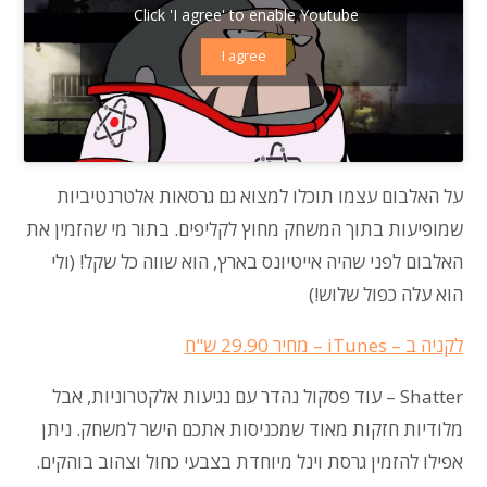
Click 'I agree' to enable Youtube
I agree
על האלבום עצמו תוכלו למצוא גם גרסאות אלטרנטיביות
שמופיעות בתוך המשחק מחוץ לקליפים. בתור מי שהזמין את
האלבום לפני שהיה אייטיונס בארץ, הוא שווה כל שקל! (ולי
הוא עלה כפול שלוש!)
לקניה ב – iTunes – מחיר 29.90 ש"ח
Shatter
– עוד פסקול נהדר עם נגיעות אלקטרוניות, אבל
מלודיות חזקות מאוד שמכניסות אתכם הישר למשחק. ניתן
אפילו להזמין גרסת וינל מיוחדת בצבעי כחול וצהוב בוהקים.