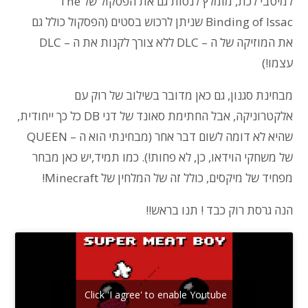
למיטבי לכת, מומלץ לנסות גם את הפסקול של The
Binding of Issac שניתן לרכוש בסטים (הפסקול כולל גם
את המוזיקה של ה – DLC ללא צורך לקנות את ה – DLC
עצמו!)
מבחינת סגנון, גם כאן מדובר בשילוב של רוק עם
אלקטרוניקה, אבל החתימת סאונד של דני DB כל כך ייחודית,
שהיא לא דומה לשום דבר אחר (מבחינתי הוא ה – QUEEN
של משחקי הוידאו, כן, לא פחות!). כמו תמיד,יש כאן מבחר
מפחיד של מיקסים, כולל זה של המלחין של Minecraft!
הנה גרסת רוק כבד ! תנו בראש!!
Click 'I agree' to enable Youtube