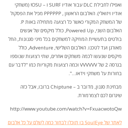
ואפילו לחבילת DLC עבור אודיו SURF ו – OSU! (משחקי
אודיו ויזואלי). האלבום הראשון , PPPPPP מכיל את הפסקול
של המשחק המקורי כאשר כל רצועה מתחילה באות P.
האלבום השני, Powered Up, כולל מיקסים של אנשים
בולטים בתעשיית המוזיקה למשחקים בכל מיני סגנונות, החל
מאורגן ועד לטכנו. האלבום השלישי, Adventure, כולל
מיקסים שנעשו לכמה משחקים אחרים, שתי רצועות שנוספו
בגרסה 2 של VVVVVV וכמה רצועות מקוריות כמו "לדבר עם
בחורות על משחקי וידאו…".
מבחינת סגנון, מדובר ב – Chiptune ברובו, אבל כזה
שיגרום לכם לצמרמורת.
http://www.youtube.com/watch?v=FxuacwotoQw
לאתר של SoulEye בו תוכלו לבחור כמה לשלם על כל אלבום