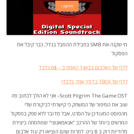
I agree
מי שקנה את
SMB
בחבילת ההמבל בנדל, כבר קיבל את
הפסקול
לדף של האלבום בבאנד קאמפ ב – 6$ בלבד
לדף של TBOI בדולר אחד בלבד!
Scott Pilgrim The Game OST
– אני לא הולך לכתוב פה
שוב את הסיפור של המשחק כי קישרתי לביקורת שלי
מהפוסט המעודכן על הסרט, אבל מדובר ללא ספק בפסקול
המרשים ביותר של ההרכב "אנאמאגוצי" שמתמחה ביצירת
מלודיות רוק ב 8 ביט. למרות שהם הוציאו רק עוד אלבום