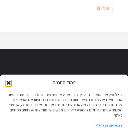
משחקים
ניהול הסכמה
כדי לספק את השירותים באופן מיטבי, אנו עושים שימוש בטכנולוגיות כגון עוגיות לצורך
הצהרת נגישות
|
משחקי וורדל
|
אחסון ו/או גישה למידע במכשיר. מתן הסכמה לשימוש בטכנולוגיות אלו יאפשר לנו
לעבד נתונים כגון דפוסי גלישה או מזהים ייחודיים באתר זה. אי־מתן הסכמה, או משיכת
הורדות משחקים
|
משחקים בזול
|
הסכמה שניתנה, עלולים להשפיע לרעה על תפקודן של פונקציות ושירותים מסוימים
משחקי פלאש
|
באתר.
מדיניות פרטיות לאחסון עוגיות (ישראל)
Manage services