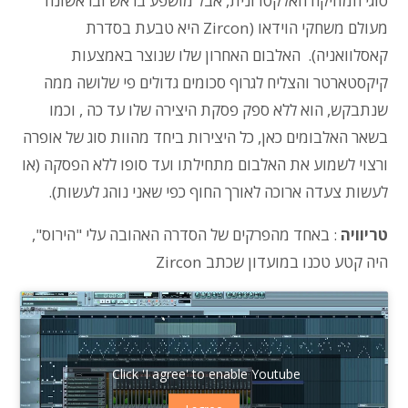
סוגי המוזיקה האלקטרונית, אבל מושפע בראש ובראשונה
מעולם משחקי הוידאו (Zircon היא טבעת בסדרת
קאסלוואניה). האלבום האחרון שלו שנוצר באמצעות
קיקסטארטר והצליח לגרוף סכומים גדולים פי שלושה ממה
שנתבקש, הוא ללא ספק פסקת היצירה שלו עד כה , וכמו
בשאר האלבומים כאן, כל היצירות ביחד מהוות סוג של אופרה
ורצוי לשמוע את האלבום מתחילתו ועד סופו ללא הפסקה (או
לעשות צעדה ארוכה לאורך החוף כפי שאני נוהג לעשות).
טריוויה
: באחד מהפרקים של הסדרה האהובה עלי "הירוס",
היה קטע טכנו במועדון שכתב Zircon
Click 'I agree' to enable Youtube