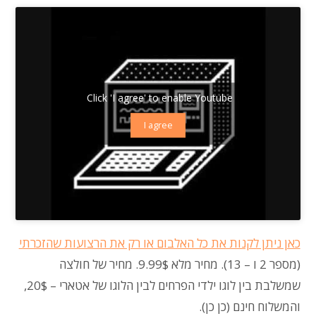
Click 'I agree' to enable Youtube
I agree
כאן ניתן לקנות את כל האלבום או רק את הרצועות שהזכרתי
(מספר 2 ו – 13). מחיר מלא 9.99$. מחיר של חולצה
שמשלבת בין לוגו ילדי הפרחים לבין הלוגו של אטארי – 20$,
והמשלוח חינם (כן כן).