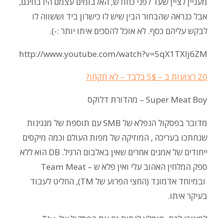
מעניין לציין שעד לפני כחודש, האלבומים עצמם היו בחינם,
אבל כנראה שהבחור הבין שיש לו כישרון ביד וששווה לו
לבקש עליהם כסף. לא אוכל להסכים איתו יותר :-).
http://www.youtube.com/watch?v=5qX1TXIj6ZM
20 רצועות ב – 5$ בלבד – לא תקחו?
Super Meat Boy
– מהדורת דלוקס
מדובר בפסקול הנפלא של SMB עם תוספת של מנגינות
שנחתכו בעריכה , המוזיקה של מפות העולם וכמה מיקסים
ייחודים של אמנים אחרים שאין באלבום הרגיל. DB הוא ללא
ספק המלחין האהוב עלי ואין פלא ש – Team Meat
ובמיוחד אדמונד (החצי הפרוע של TM), החליט לעבוד
בעיקר איתו.