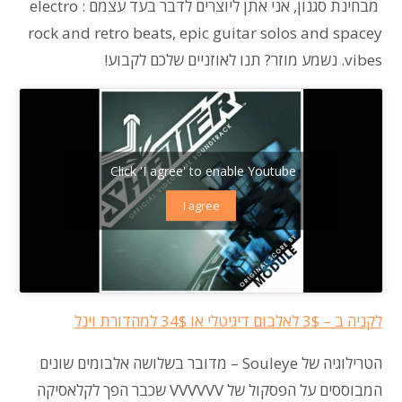
מבחינת סגנון, אני אתן ליוצרים לדבר בעד עצמם : electro
rock and retro beats, epic guitar solos and spacey
vibes. נשמע מוזר? תנו לאוזניים שלכם לקבוע!
Click 'I agree' to enable Youtube
I agree
לקניה ב – 3$ לאלבום דיגיטלי או 34$ למהדורת וינל
הטרילוגיה של
Souleye
–
מדובר בשלושה אלבומים שונים
המבוססים על הפסקול של VVVVVV שכבר הפך לקלאסיקה