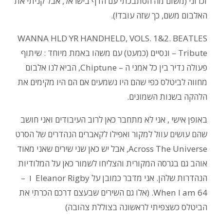
זכרוני (משום מה הסתבכתי עם הדף בישראל, אבל קניתי את
האלבום משם, כך שזה עובד!).
WANNA HLD YR HANDHELD, VOLS. 1&2. BEATLES
Tribute
–
ונסיים (כמעט) עם משהו באמת מיוחד : שיתוף
פעולה נדיר בין כל אמני ה – Chiptune, הביא לנו אלבום
מחווה לביטלס כפי שהם היו נשמעים אם הם היו מקימים את
הלהקה בשנות השמונים.
באופן אישי , אני לא מתחבר כאן לרוב העיבודים ואני חושב
שהם עושים עוול למקור ואפילו לקאברים הנהדרים של הסרט
Across The Universe, אבל יש כאן שני שירים שאני מאוד
אוהב גם בגרסה המקורית והצליחו לשמור כאן על המלודיות
הנהדרות שלהן. אני מדבר כמובן על Eleanor Rigby ו –
When I am 64. (אלו גם השירים שבעצם דרכם הכרתי את
הביטלס כשצפיתי לראשונה בצוללת צהובה)