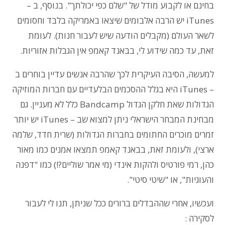
בחינם או לקבוע מודל של "שלם כפי יכולתך". בנוסף, ב –
iTunes יש הרבה אלבומים שיצאו באמריקה בלבד וחסומים
לשאר העולם (מקבלים הודעה שיש לעבור חנות). לעומת
זאת, עד כמה שידוע לי, בבאנד קאמפ אין הגבלות אזוריות.
למעשה, הסיבה העיקרית לכך שהרבה אנשים עדיין בוחרים ב
– iTunes היא בגלל ההסכמים הבלעדיים עם חברות המוזיקה
הגדולות שאת חלקן הגדול Bandcamp כלל לא מעניין. גם
מבחינת המבחר הישראלי ניתן למצוא שב – iTunes יש יותר
זמרים מוכרים החתומים בחברות הגדולות (שרית חדד, שלמה
ארצי), ולעומת זאת, בבאנד קאמפ תמצאו אמנים כמו מאור
כהן, רמי פורטיס ולהקות אינדי (מי אמר שוליים?!) כמו "דפנה
והעוגיות", או "שיטי סיטי".
ועכשיו, אחרי שההבדלים ברורים ככל שניתן, תנו לי לעבור
לסקירה :